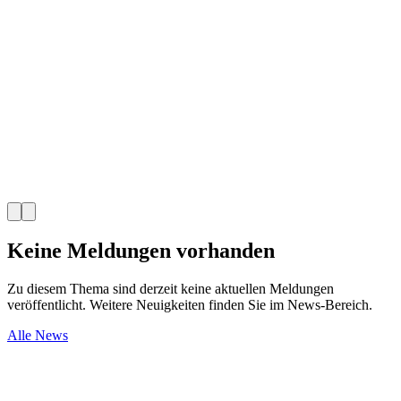
Schülerinnen und Schüler im Profil Gesundheit streben Berufe im
Gesundheitswesen an; zum Beispiel Pflegefachmann, Hebamme,
Physiotherapeut, Dentalhygienikerin oder Rettungssanitäter. Mit der
Fachmaturität im Profil Gesundheit, die man nach vier Jahren
absolviert, hat man Zugang zu Fachhochschulen.
Keine Meldungen vorhanden
Zu diesem Thema sind derzeit keine aktuellen Meldungen
veröffentlicht. Weitere Neuigkeiten finden Sie im News-Bereich.
Alle News